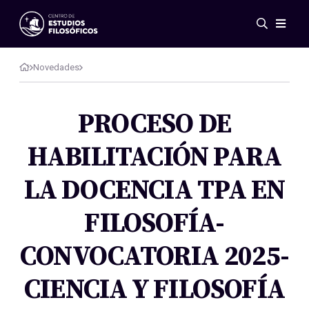
Eventos
Novedades
Novedades
Investigación
Redes
PROCESO DE
Publicaciones
HABILITACIÓN PARA
Galería
ES
EN
LA DOCENCIA TPA EN
Acerca de nosotros
Miembros
FILOSOFÍA-
Reglamento
Convenios
CONVOCATORIA 2025-
CIENCIA Y FILOSOFÍA