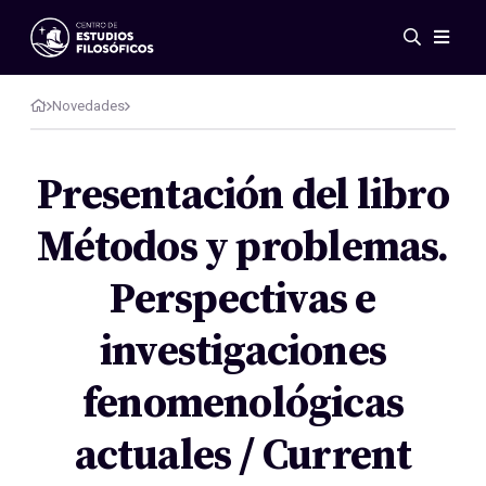
Eventos
Novedades
Novedades
Investigación
Redes
Presentación del libro
Publicaciones
Métodos y problemas.
Galería
ES
EN
Perspectivas e
Acerca de nosotros
Miembros
investigaciones
Reglamento
Convenios
fenomenológicas
actuales / Current