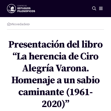
Eventos
Novedades
Novedades
Investigación
Redes
Presentación del libro
Publicaciones
“La herencia de Ciro
Galería
ES
EN
Alegría Varona.
Acerca de nosotros
Miembros
Homenaje a un sabio
Reglamento
Convenios
caminante (1961-
2020)”