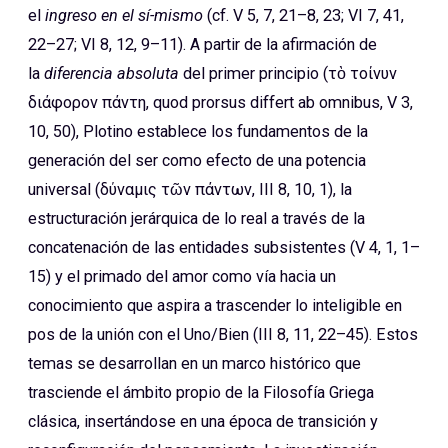
el
ingreso en el sí-mismo
(cf. V 5, 7, 21–8, 23; VI 7, 41,
22–27; VI 8, 12, 9–11). A partir de la afirmación de
la
diferencia absoluta
del primer principio (τὸ τοίνυν
διάφορον πάντη, quod prorsus differt ab omnibus, V 3,
10, 50), Plotino establece los fundamentos de la
generación del ser como efecto de una potencia
universal (δύναμις τῶν πάντων, III 8, 10, 1), la
estructuración jerárquica de lo real a través de la
concatenación de las entidades subsistentes (V 4, 1, 1–
15) y el primado del amor como vía hacia un
conocimiento que aspira a trascender lo inteligible en
pos de la unión con el Uno/Bien (III 8, 11, 22–45). Estos
temas se desarrollan en un marco histórico que
trasciende el ámbito propio de la Filosofía Griega
clásica, insertándose en una época de transición y