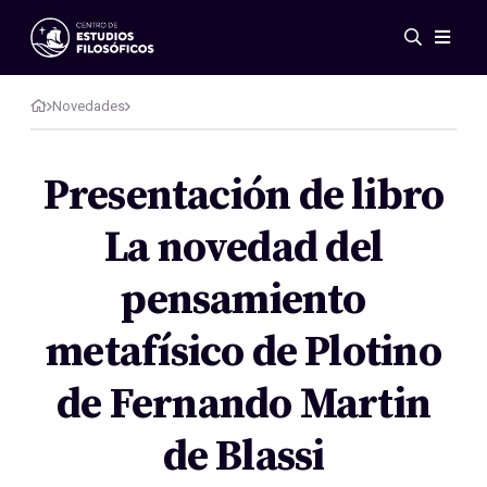
Eventos
Novedades
Novedades
Investigación
Redes
Presentación de libro
Publicaciones
La novedad del
Galería
ES
EN
pensamiento
Acerca de nosotros
Miembros
metafísico de Plotino
Reglamento
Convenios
de Fernando Martin
de Blassi