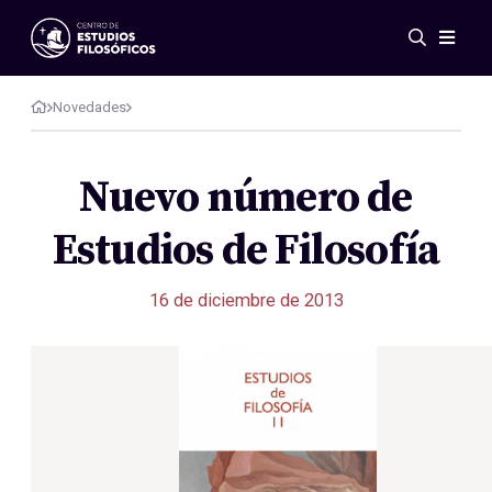
Eventos
Novedades
Novedades
Investigación
Redes
Nuevo número de
Publicaciones
Estudios de Filosofía
Galería
ES
EN
16 de diciembre de 2013
Acerca de nosotros
Miembros
Reglamento
Convenios