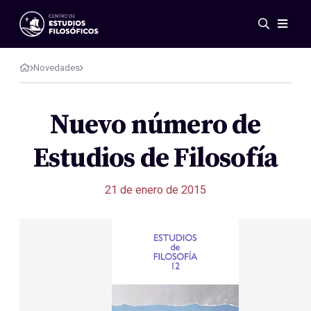
Eventos
Novedades
Novedades
Investigación
Redes
Nuevo número de
Publicaciones
Estudios de Filosofía
Galería
ES
EN
21 de enero de 2015
Acerca de nosotros
Miembros
Reglamento
Convenios