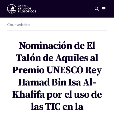
Eventos
Novedades
Novedades
Investigación
Redes
Nominación de El
Publicaciones
Talón de Aquiles al
Galería
ES
EN
Premio UNESCO Rey
Acerca de nosotros
Miembros
Hamad Bin Isa Al-
Reglamento
Convenios
Khalifa por el uso de
las TIC en la