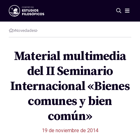
Eventos
Novedades
Novedades
Investigación
Redes
Material multimedia
Publicaciones
del II Seminario
Galería
ES
EN
Internacional «Bienes
Acerca de nosotros
Miembros
comunes y bien
Reglamento
Convenios
común»
19 de noviembre de 2014