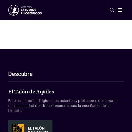
Eventos
Novedades
Investigación
Redes
Publicaciones
Galería
Descubre
ES
EN
Acerca de nosotros
Miembros
El Talón de Aquiles
Reglamento
Este es un portal dirigido a estudiantes y profesores de filosofía
Convenios
con la finalidad de ofrecer recursos para la enseñanza de la
filosofía.