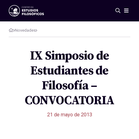
Eventos
Novedades
Novedades
Investigación
Redes
IX Simposio de
Publicaciones
Estudiantes de
Galería
ES
EN
Filosofía –
Acerca de nosotros
Miembros
CONVOCATORIA
Reglamento
Convenios
21 de mayo de 2013