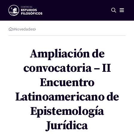
Eventos
Novedades
Novedades
Investigación
Redes
Ampliación de
Publicaciones
convocatoria – II
Galería
ES
EN
Encuentro
Acerca de nosotros
Miembros
Latinoamericano de
Reglamento
Convenios
Epistemología
Jurídica