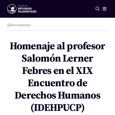
Eventos
Novedades
Novedades
Investigación
Redes
Homenaje al profesor
Publicaciones
Salomón Lerner
Galería
ES
EN
Febres en el XIX
Acerca de nosotros
Miembros
Encuentro de
Reglamento
Convenios
Derechos Humanos
(IDEHPUCP)