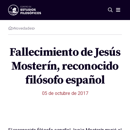
Eventos
Novedades
Novedades
Investigación
Redes
Fallecimiento de Jesús
Publicaciones
Mosterín, reconocido
Galería
ES
EN
filósofo español
Acerca de nosotros
Miembros
05 de octubre de 2017
Reglamento
Convenios