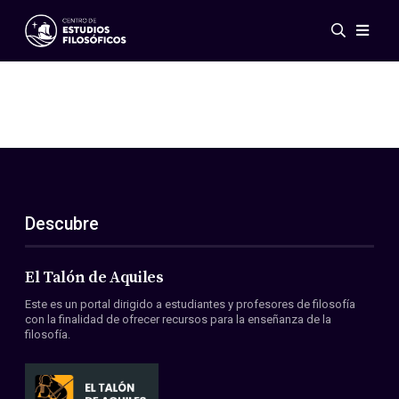
Eventos
Novedades
Investigación
Redes
Publicaciones
Galería
Descubre
ES
EN
Acerca de nosotros
Miembros
El Talón de Aquiles
Reglamento
Este es un portal dirigido a estudiantes y profesores de filosofía
Convenios
con la finalidad de ofrecer recursos para la enseñanza de la
filosofía.