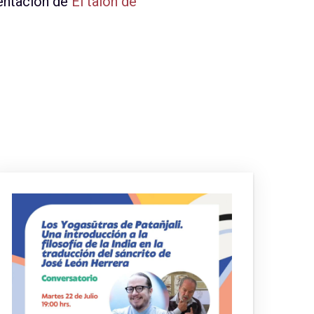
sentación de
El talón de