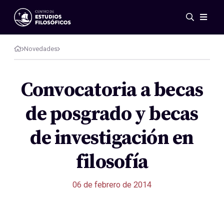
Eventos
Novedades
Novedades
Investigación
Redes
Convocatoria a becas
Publicaciones
de posgrado y becas
Galería
ES
EN
de investigación en
Acerca de nosotros
Miembros
filosofía
Reglamento
Convenios
06 de febrero de 2014