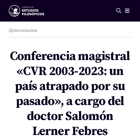
Eventos
Novedades
Novedades
Investigación
Redes
Conferencia magistral
Publicaciones
«CVR 2003-2023: un
Galería
ES
EN
país atrapado por su
Acerca de nosotros
Miembros
pasado», a cargo del
Reglamento
Convenios
doctor Salomón
Lerner Febres