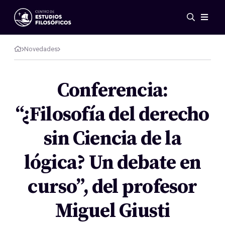
Eventos
Novedades
Novedades
Investigación
Redes
Conferencia:
Publicaciones
“¿Filosofía del derecho
Galería
ES
EN
sin Ciencia de la
Acerca de nosotros
Miembros
lógica? Un debate en
Reglamento
Convenios
curso”, del profesor
Miguel Giusti