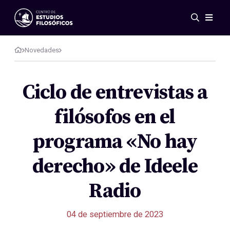
Eventos
Novedades
Novedades
Investigación
Redes
Ciclo de entrevistas a
Publicaciones
filósofos en el
Galería
ES
EN
programa «No hay
Acerca de nosotros
Miembros
derecho» de Ideele
Reglamento
Convenios
Radio
04 de septiembre de 2023