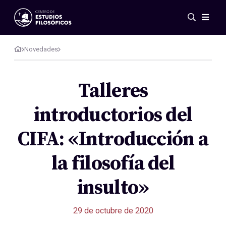
Eventos
Novedades
Novedades
Investigación
Redes
Talleres
Publicaciones
introductorios del
Galería
ES
EN
CIFA: «Introducción a
Acerca de nosotros
Miembros
la filosofía del
Reglamento
Convenios
insulto»
29 de octubre de 2020