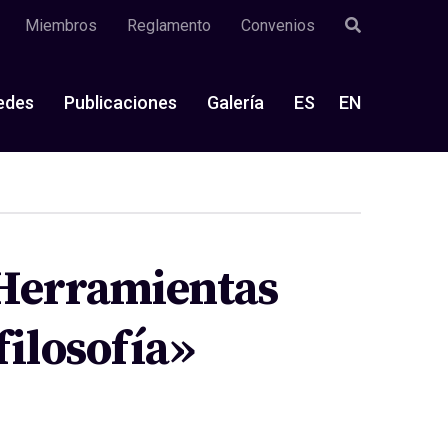
Miembros
Reglamento
Convenios
edes
Publicaciones
Galería
ES
EN
 «Herramientas
filosofía»