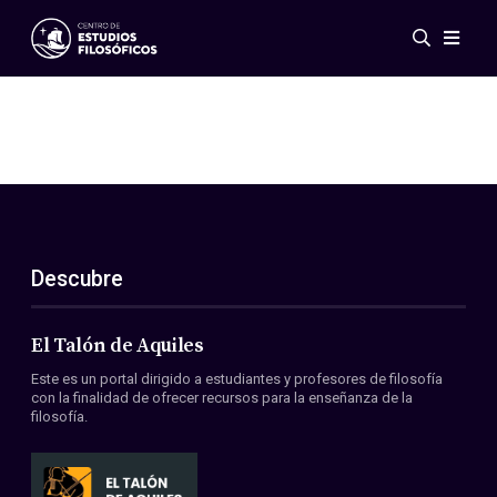
Eventos
Novedades
Investigación
Redes
Publicaciones
Galería
Descubre
ES
EN
Acerca de nosotros
Miembros
El Talón de Aquiles
Reglamento
Este es un portal dirigido a estudiantes y profesores de filosofía
Convenios
con la finalidad de ofrecer recursos para la enseñanza de la
filosofía.