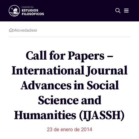
Eventos
Novedades
Novedades
Investigación
Redes
Call for Papers –
Publicaciones
International Journal
Galería
ES
EN
Advances in Social
Acerca de nosotros
Miembros
Science and
Reglamento
Convenios
Humanities (IJASSH)
23 de enero de 2014