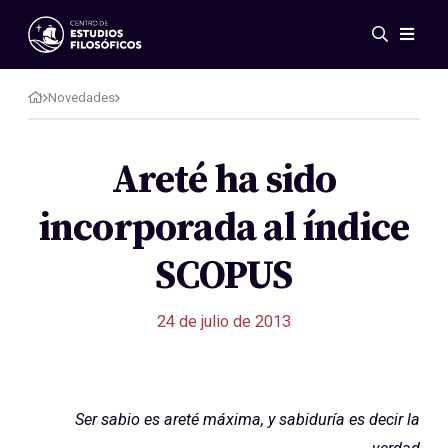
Eventos
Novedades
Novedades
Investigación
Redes
Areté ha sido
Publicaciones
incorporada al índice
Galería
ES
EN
SCOPUS
Acerca de nosotros
Miembros
24 de julio de 2013
Reglamento
Convenios
Ser sabio es areté máxima, y sabiduría es decir la