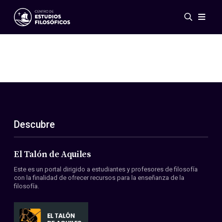
Eventos
Novedades
Investigación
Redes
Publicaciones
Galería
Descubre
ES
EN
Acerca de nosotros
Miembros
El Talón de Aquiles
Reglamento
Este es un portal dirigido a estudiantes y profesores de filosofía
Convenios
con la finalidad de ofrecer recursos para la enseñanza de la
filosofía.