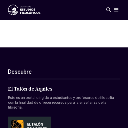
Eventos
Novedades
Investigación
Redes
Publicaciones
Galería
Descubre
ES
EN
Acerca de nosotros
Miembros
El Talón de Aquiles
Reglamento
Este es un portal dirigido a estudiantes y profesores de filosofía
Convenios
con la finalidad de ofrecer recursos para la enseñanza de la
filosofía.