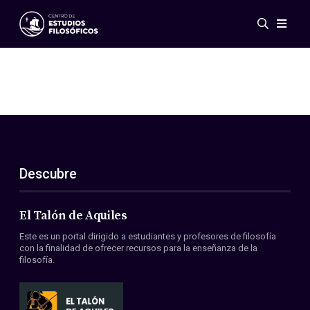
Eventos
Novedades
Investigación
Redes
Publicaciones
Galería
Descubre
ES
EN
Acerca de nosotros
Miembros
El Talón de Aquiles
Reglamento
Este es un portal dirigido a estudiantes y profesores de filosofía
Convenios
con la finalidad de ofrecer recursos para la enseñanza de la
filosofía.