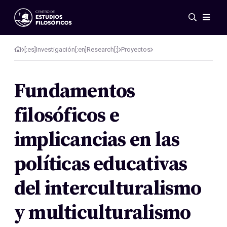
Eventos
Novedades
[:es]Investigación[:en]Research[:]
Proyectos
Investigación
Redes
Fundamentos
Publicaciones
filosóficos e
Galería
ES
EN
implicancias en las
Acerca de nosotros
Miembros
políticas educativas
Reglamento
Convenios
del interculturalismo
y multiculturalismo