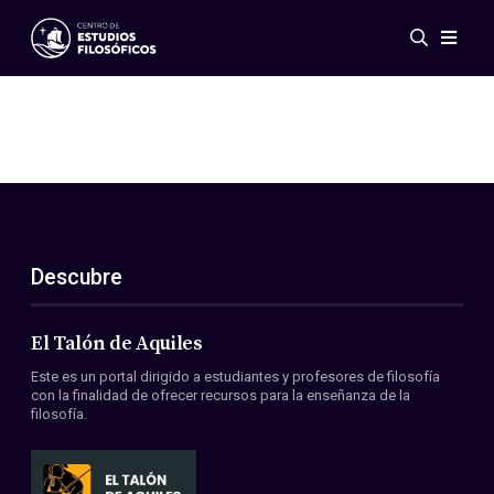
Eventos
Novedades
Investigación
Redes
Publicaciones
Galería
Descubre
ES
EN
Acerca de nosotros
Miembros
El Talón de Aquiles
Reglamento
Este es un portal dirigido a estudiantes y profesores de filosofía
Convenios
con la finalidad de ofrecer recursos para la enseñanza de la
filosofía.