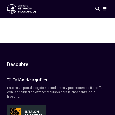
Eventos
Novedades
Investigación
Redes
Publicaciones
Galería
Descubre
ES
EN
Acerca de nosotros
Miembros
El Talón de Aquiles
Reglamento
Este es un portal dirigido a estudiantes y profesores de filosofía
Convenios
con la finalidad de ofrecer recursos para la enseñanza de la
filosofía.