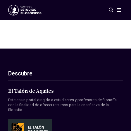
Eventos
Novedades
Investigación
Redes
Publicaciones
Galería
Descubre
ES
EN
Acerca de nosotros
Miembros
El Talón de Aquiles
Reglamento
Este es un portal dirigido a estudiantes y profesores de filosofía
Convenios
con la finalidad de ofrecer recursos para la enseñanza de la
filosofía.