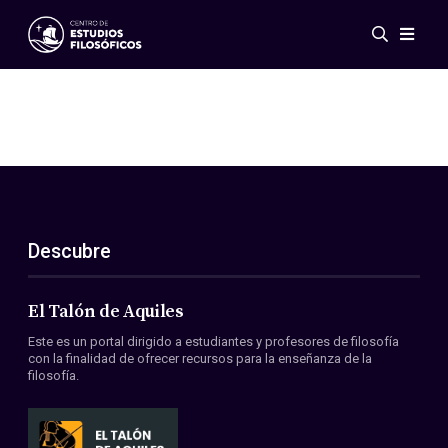
Eventos
Novedades
Investigación
Redes
Publicaciones
Galería
Descubre
ES
EN
Acerca de nosotros
Miembros
El Talón de Aquiles
Reglamento
Este es un portal dirigido a estudiantes y profesores de filosofía
Convenios
con la finalidad de ofrecer recursos para la enseñanza de la
filosofía.