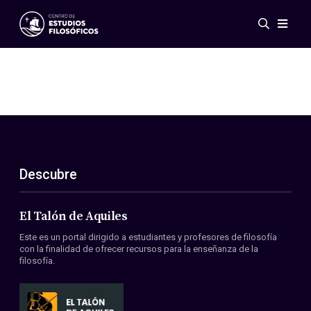
Eventos
Novedades
Investigación
Redes
Publicaciones
Galería
Descubre
ES
EN
Acerca de nosotros
Miembros
El Talón de Aquiles
Reglamento
Este es un portal dirigido a estudiantes y profesores de filosofía
Convenios
con la finalidad de ofrecer recursos para la enseñanza de la
filosofía.