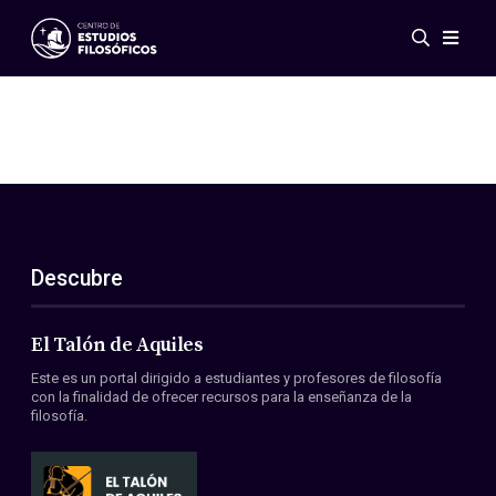
Eventos
Novedades
Investigación
Redes
Publicaciones
Galería
Descubre
ES
EN
Acerca de nosotros
Miembros
El Talón de Aquiles
Reglamento
Este es un portal dirigido a estudiantes y profesores de filosofía
Convenios
con la finalidad de ofrecer recursos para la enseñanza de la
filosofía.