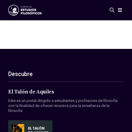
Eventos
Novedades
Investigación
Redes
Publicaciones
Galería
Descubre
ES
EN
Acerca de nosotros
Miembros
El Talón de Aquiles
Reglamento
Este es un portal dirigido a estudiantes y profesores de filosofía
Convenios
con la finalidad de ofrecer recursos para la enseñanza de la
filosofía.