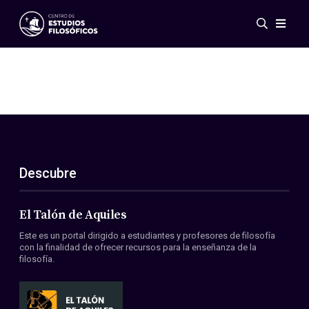
Eventos
Novedades
Investigación
Redes
Publicaciones
Galería
Descubre
ES
EN
Acerca de nosotros
Miembros
El Talón de Aquiles
Reglamento
Este es un portal dirigido a estudiantes y profesores de filosofía
Convenios
con la finalidad de ofrecer recursos para la enseñanza de la
filosofía.