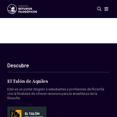
Eventos
Novedades
Investigación
Redes
Publicaciones
Galería
Descubre
ES
EN
Acerca de nosotros
Miembros
El Talón de Aquiles
Reglamento
Este es un portal dirigido a estudiantes y profesores de filosofía
Convenios
con la finalidad de ofrecer recursos para la enseñanza de la
filosofía.