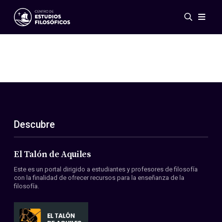
Eventos
Novedades
Investigación
Redes
Publicaciones
Galería
Descubre
ES
EN
Acerca de nosotros
Miembros
El Talón de Aquiles
Reglamento
Este es un portal dirigido a estudiantes y profesores de filosofía
Convenios
con la finalidad de ofrecer recursos para la enseñanza de la
filosofía.