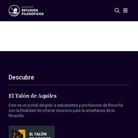
Eventos
Novedades
Investigación
Redes
Publicaciones
Galería
Descubre
ES
EN
Acerca de nosotros
Miembros
El Talón de Aquiles
Reglamento
Este es un portal dirigido a estudiantes y profesores de filosofía
Convenios
con la finalidad de ofrecer recursos para la enseñanza de la
filosofía.