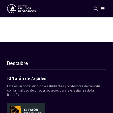
Eventos
Novedades
Investigación
Redes
Publicaciones
Galería
Descubre
ES
EN
Acerca de nosotros
Miembros
El Talón de Aquiles
Reglamento
Este es un portal dirigido a estudiantes y profesores de filosofía
Convenios
con la finalidad de ofrecer recursos para la enseñanza de la
filosofía.