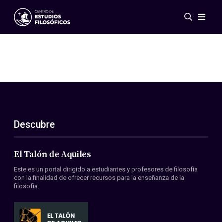
Eventos
Novedades
Investigación
Redes
Publicaciones
Galería
Descubre
ES
EN
Acerca de nosotros
Miembros
El Talón de Aquiles
Reglamento
Este es un portal dirigido a estudiantes y profesores de filosofía
Convenios
con la finalidad de ofrecer recursos para la enseñanza de la
filosofía.