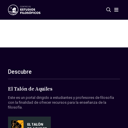
Eventos
Novedades
Investigación
Redes
Publicaciones
Galería
Descubre
ES
EN
Acerca de nosotros
Miembros
El Talón de Aquiles
Reglamento
Este es un portal dirigido a estudiantes y profesores de filosofía
Convenios
con la finalidad de ofrecer recursos para la enseñanza de la
filosofía.