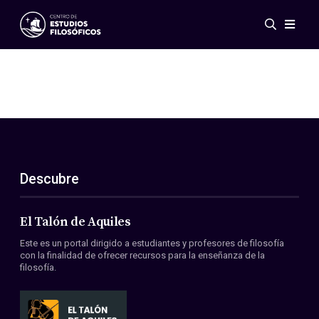
Eventos
Novedades
Investigación
Redes
Publicaciones
Galería
Descubre
ES
EN
Acerca de nosotros
Miembros
El Talón de Aquiles
Reglamento
Este es un portal dirigido a estudiantes y profesores de filosofía
Convenios
con la finalidad de ofrecer recursos para la enseñanza de la
filosofía.