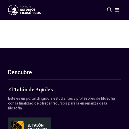
Eventos
Novedades
Investigación
Redes
Publicaciones
Galería
Descubre
ES
EN
Acerca de nosotros
Miembros
El Talón de Aquiles
Reglamento
Este es un portal dirigido a estudiantes y profesores de filosofía
Convenios
con la finalidad de ofrecer recursos para la enseñanza de la
filosofía.