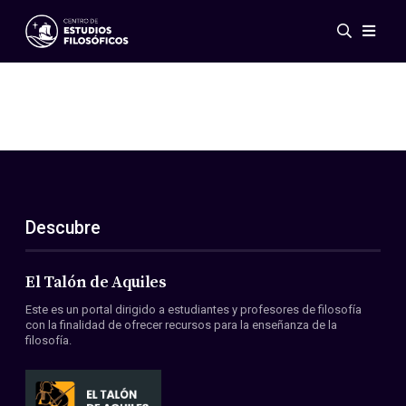
Eventos
Novedades
Investigación
Redes
Publicaciones
Galería
Descubre
ES
EN
Acerca de nosotros
Miembros
El Talón de Aquiles
Reglamento
Este es un portal dirigido a estudiantes y profesores de filosofía
Convenios
con la finalidad de ofrecer recursos para la enseñanza de la
filosofía.