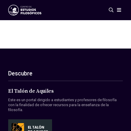
Eventos
Novedades
Investigación
Redes
Publicaciones
Galería
Descubre
ES
EN
Acerca de nosotros
Miembros
El Talón de Aquiles
Reglamento
Este es un portal dirigido a estudiantes y profesores de filosofía
Convenios
con la finalidad de ofrecer recursos para la enseñanza de la
filosofía.