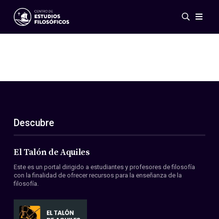
Eventos
Novedades
Investigación
Redes
Publicaciones
Galería
Descubre
ES
EN
Acerca de nosotros
Miembros
El Talón de Aquiles
Reglamento
Este es un portal dirigido a estudiantes y profesores de filosofía
Convenios
con la finalidad de ofrecer recursos para la enseñanza de la
filosofía.