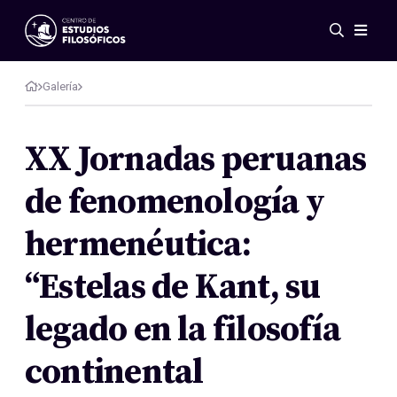
Eventos
Novedades
Galería
Investigación
Redes
XX Jornadas peruanas
Publicaciones
de fenomenología y
Galería
ES
EN
hermenéutica:
Acerca de nosotros
Miembros
“Estelas de Kant, su
Reglamento
Convenios
legado en la filosofía
continental