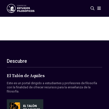
Eventos
Novedades
Investigación
Redes
Publicaciones
Galería
Descubre
ES
EN
Acerca de nosotros
Miembros
El Talón de Aquiles
Reglamento
Este es un portal dirigido a estudiantes y profesores de filosofía
Convenios
con la finalidad de ofrecer recursos para la enseñanza de la
filosofía.