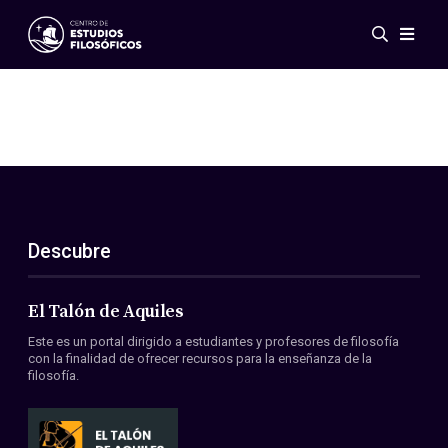
Eventos
Novedades
Investigación
Redes
Publicaciones
Galería
Descubre
ES
EN
Acerca de nosotros
Miembros
El Talón de Aquiles
Reglamento
Este es un portal dirigido a estudiantes y profesores de filosofía
Convenios
con la finalidad de ofrecer recursos para la enseñanza de la
filosofía.